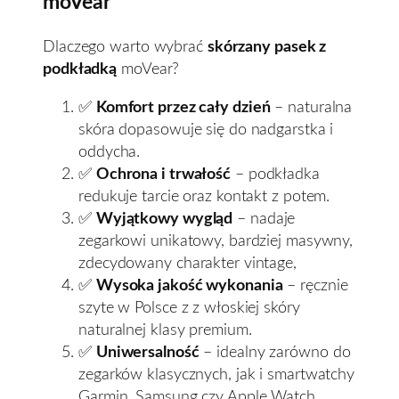
moVear
Dlaczego warto wybrać
skórzany pasek z
podkładką
moVear?
✅
Komfort przez cały dzień
– naturalna
skóra dopasowuje się do nadgarstka i
oddycha.
✅
Ochrona i trwałość
– podkładka
redukuje tarcie oraz kontakt z potem.
✅
Wyjątkowy wygląd
– nadaje
zegarkowi unikatowy, bardziej masywny,
zdecydowany charakter vintage,
✅
Wysoka jakość wykonania
– ręcznie
szyte w Polsce z z włoskiej skóry
naturalnej klasy premium.
✅
Uniwersalność
– idealny zarówno do
zegarków klasycznych, jak i smartwatchy
Garmin, Samsung czy Apple Watch,