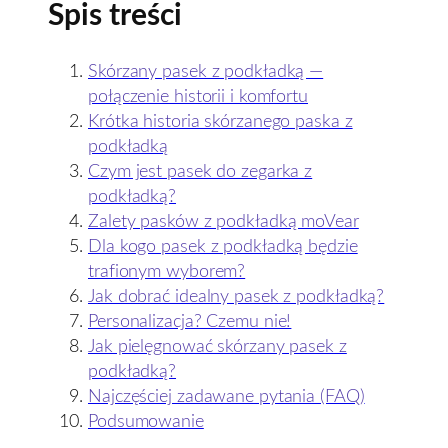
Spis treści
Skórzany pasek z podkładką —
połączenie historii i komfortu
Krótka historia skórzanego paska z
podkładką
Czym jest pasek do zegarka z
podkładką?
Zalety pasków z podkładką moVear
Dla kogo pasek z podkładką będzie
trafionym wyborem?
Jak dobrać idealny pasek z podkładką?
Personalizacja? Czemu nie!
Jak pielęgnować skórzany pasek z
podkładką?
Najczęściej zadawane pytania (FAQ)
Podsumowanie