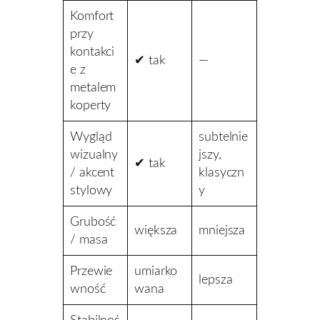
Komfort
przy
kontakci
✔ tak
—
e z
metalem
koperty
Wygląd
subtelnie
wizualny
jszy,
✔ tak
/ akcent
klasyczn
stylowy
y
Grubość
większa
mniejsza
/ masa
Przewie
umiarko
lepsza
wność
wana