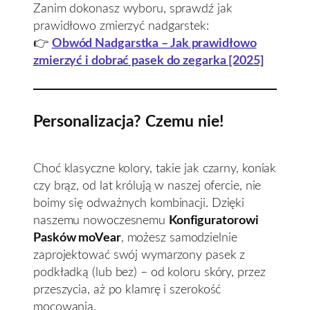
Zanim dokonasz wyboru, sprawdź jak
prawidłowo zmierzyć nadgarstek:
👉
Obwód Nadgarstka – Jak prawidłowo
zmierzyć i dobrać pasek do zegarka [2025]
Personalizacja? Czemu nie!
Choć klasyczne kolory, takie jak czarny, koniak
czy brąz, od lat królują w naszej ofercie, nie
boimy się odważnych kombinacji. Dzięki
naszemu nowoczesnemu
Konfiguratorowi
Pasków moVear
, możesz samodzielnie
zaprojektować swój wymarzony pasek z
podkładką (lub bez) – od koloru skóry, przez
przeszycia, aż po klamrę i szerokość
mocowania.