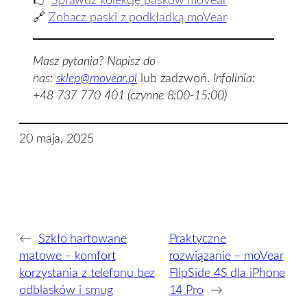
👉
Sprawdź kolekcję pasków moVear
🔗
Zobacz paski z podkładką moVear
Masz pytania? Napisz do
nas:
sklep@movear.pl
lub zadzwoń.
Infolinia:
+48 737 770 401 (czynne 8:00-15:00)
20 maja, 2025
←
Szkło hartowane
Praktyczne
matowe – komfort
rozwiązanie – moVear
korzystania z telefonu bez
FlipSide 4S dla iPhone
odblasków i smug
14 Pro
→