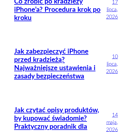
Co zrobić po kradzieży
17
iPhone’a? Procedura krok po
lipca,
2026
kroku
Jak zabezpieczyć iPhone
10
przed kradzieżą?
lipca,
Najważniejsze ustawienia i
2026
zasady bezpieczeństwa
Jak czytać opisy produktów,
14
by kupować świadomie?
maja,
Praktyczny poradnik dla
2026