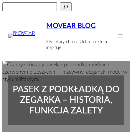
Przejdź
Szukaj
do
treści
MOVEAR BLOG
Styl, który chroni. Ochrona, która
inspiruje
PASEK Z PODKŁADKĄ DO
ZEGARKA – HISTORIA,
FUNKCJA ZALETY