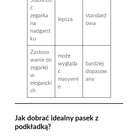
Stabilnoś
ć
zegarka
standard
lepsza
na
owa
nadgarst
ku
Zastoso
może
wanie do
wygląda
bardziej
zegarkó
ć
dopasow
w
masywni
any
elegancki
e
ch
Jak dobrać idealny pasek z
podkładką?