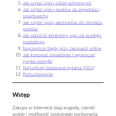
Jak czytać opisy szkieł ochronnych
Jak czytać opisy pasków do zegarków i
smartwatchy
Jak czytać opisy akcesoriów do montażu
pasków
Jak odróżnić konkretny opis od pustego
marketingu
Najczęstsze błędy przy zakupach online
Jak kupować świadomie i ograniczać
ryzyko pomyłki
Najczęściej zadawane pytania (FAQ)
Podsumowanie
Wstęp
Zakupy w internecie dają wygodę, szeroki
wybór i możliwość spokojnego porównania