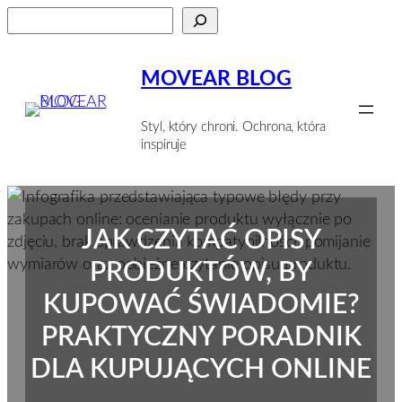
Przejdź
Szukaj
do
treści
MOVEAR BLOG
Styl, który chroni. Ochrona, która
inspiruje
JAK CZYTAĆ OPISY
PRODUKTÓW, BY
KUPOWAĆ ŚWIADOMIE?
PRAKTYCZNY PORADNIK
DLA KUPUJĄCYCH ONLINE