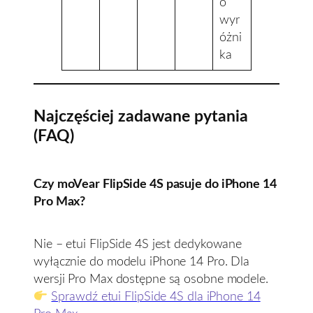
o
wyr
óżni
ka
Najczęściej zadawane pytania
(FAQ)
Czy moVear FlipSide 4S pasuje do iPhone 14
Pro Max?
Nie – etui FlipSide 4S jest dedykowane
wyłącznie do modelu iPhone 14 Pro. Dla
wersji Pro Max dostępne są osobne modele.
Sprawdź etui FlipSide 4S dla iPhone 14