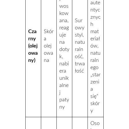
aute
wos
ntyc
kow
znyc
ana,
Sur
h
reag
owy
Cza
Skór
mat
uje
styl,
rny
a
eriał
na
natu
(olej
olej
ów,
doty
raln
owa
owa
natu
k,
ość,
ny)
na
raln
nabi
trwa
ego
era
łość
„star
unik
zeni
alne
a
j
się”
paty
skór
ny
y
Oso