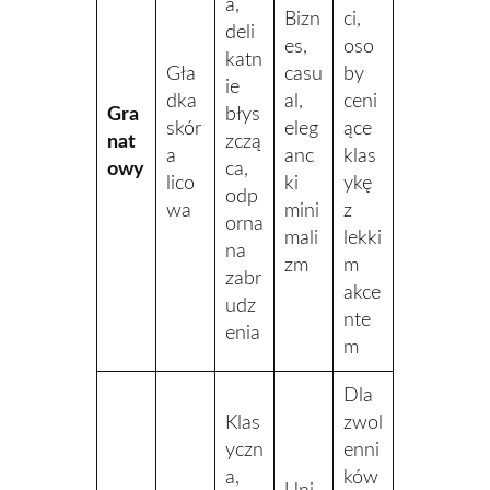
a,
Bizn
ci,
deli
es,
oso
katn
Gła
casu
by
ie
dka
al,
ceni
Gra
błys
skór
eleg
ące
nat
zczą
a
anc
klas
owy
ca,
lico
ki
ykę
odp
wa
mini
z
orna
mali
lekki
na
zm
m
zabr
akce
udz
nte
enia
m
Dla
Klas
zwol
yczn
enni
a,
ków