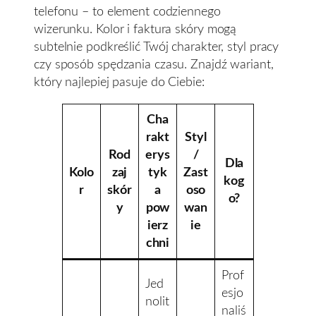
telefonu – to element codziennego
wizerunku. Kolor i faktura skóry mogą
subtelnie podkreślić Twój charakter, styl pracy
czy sposób spędzania czasu. Znajdź wariant,
który najlepiej pasuje do Ciebie:
Cha
rakt
Styl
Rod
erys
/
Dla
Kolo
zaj
tyk
Zast
kog
r
skór
a
oso
o?
y
pow
wan
ierz
ie
chni
Prof
Jed
esjo
nolit
naliś