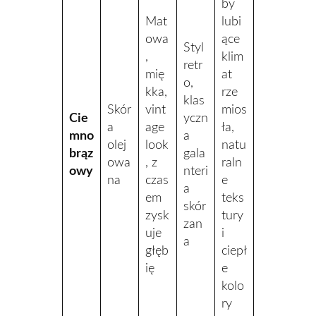
by
Mat
lubi
owa
ące
Styl
,
klim
retr
mię
at
o,
kka,
rze
klas
Skór
vint
mios
Cie
yczn
a
age
ła,
mno
a
olej
look
natu
brąz
gala
owa
, z
raln
owy
nteri
na
czas
e
a
em
teks
skór
zysk
tury
zan
uje
i
a
głęb
ciepł
ię
e
kolo
ry