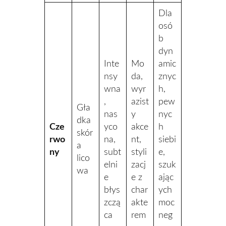
Dla
osó
b
dyn
Inte
Mo
amic
nsy
da,
znyc
wna
wyr
h,
,
azist
pew
Gła
nas
y
nyc
dka
Cze
yco
akce
h
skór
rwo
na,
nt,
siebi
a
ny
subt
styli
e,
lico
elni
zacj
szuk
wa
e
e z
ając
błys
char
ych
zczą
akte
moc
ca
rem
neg