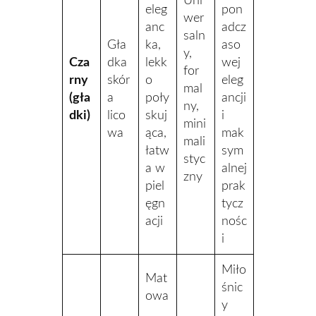
Uni
eleg
pon
wer
anc
adcz
saln
Gła
ka,
aso
y,
Cza
dka
lekk
wej
for
rny
skór
o
eleg
mal
(gła
a
poły
ancji
ny,
dki)
lico
skuj
i
mini
wa
ąca,
mak
mali
łatw
sym
styc
a w
alnej
zny
piel
prak
ęgn
tycz
acji
nośc
i
Miło
Mat
śnic
owa
y
,