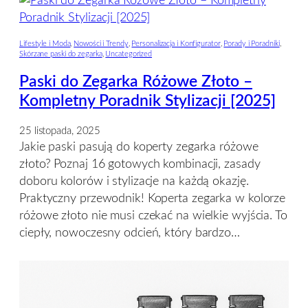
Lifestyle i Moda
, 
Nowości i Trendy
, 
Personalizacja i Konfigurator
, 
Porady i Poradniki
, 
Skórzane paski do zegarka
, 
Uncategorized
Paski do Zegarka Różowe Złoto –
Kompletny Poradnik Stylizacji [2025]
25 listopada, 2025
Jakie paski pasują do koperty zegarka różowe
złoto? Poznaj 16 gotowych kombinacji, zasady
doboru kolorów i stylizacje na każdą okazję.
Praktyczny przewodnik! Koperta zegarka w kolorze
różowe złoto nie musi czekać na wielkie wyjścia. To
ciepły, nowoczesny odcień, który bardzo…