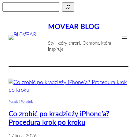
Przejdź
Szukaj
do
treści
MOVEAR BLOG
Styl, który chroni. Ochrona, która
inspiruje
Porady i Poradniki
Co zrobić po kradzieży iPhone’a?
Procedura krok po kroku
17 lipca, 2026