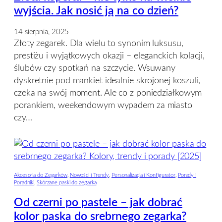
wyjścia. Jak nosić ją na co dzień?
14 sierpnia, 2025
Złoty zegarek. Dla wielu to synonim luksusu,
prestiżu i wyjątkowych okazji – eleganckich kolacji,
ślubów czy spotkań na szczycie. Wsuwany
dyskretnie pod mankiet idealnie skrojonej koszuli,
czeka na swój moment. Ale co z poniedziałkowym
porankiem, weekendowym wypadem za miasto
czy…
Akcesoria do Zegarków
, 
Nowości i Trendy
, 
Personalizacja i Konfigurator
, 
Porady i
Poradniki
, 
Skórzane paski do zegarka
Od czerni po pastele – jak dobrać
kolor paska do srebrnego zegarka?