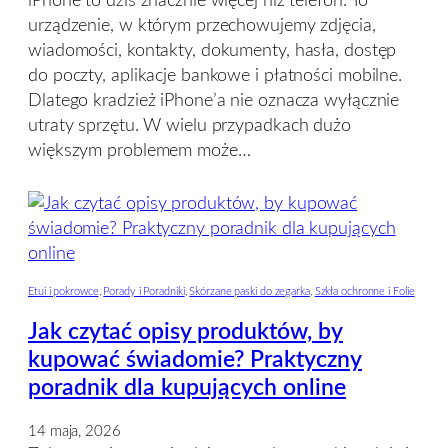
iPhone to dziś znacznie więcej niż telefon. To
urządzenie, w którym przechowujemy zdjęcia,
wiadomości, kontakty, dokumenty, hasła, dostęp
do poczty, aplikacje bankowe i płatności mobilne.
Dlatego kradzież iPhone’a nie oznacza wyłącznie
utraty sprzętu. W wielu przypadkach dużo
większym problemem może…
Etui i pokrowce
, 
Porady i Poradniki
, 
Skórzane paski do zegarka
, 
Szkła ochronne i Folie
Jak czytać opisy produktów, by
kupować świadomie? Praktyczny
poradnik dla kupujących online
14 maja, 2026