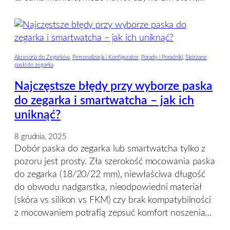
Akcesoria do Zegarków
, 
Personalizacja i Konfigurator
, 
Porady i Poradniki
, 
Skórzane
paski do zegarka
Najczęstsze błędy przy wyborze paska
do zegarka i smartwatcha – jak ich
uniknąć?
8 grudnia, 2025
Dobór paska do zegarka lub smartwatcha tylko z
pozoru jest prosty. Zła szerokość mocowania paska
do zegarka (18/20/22 mm), niewłaściwa długość
do obwodu nadgarstka, nieodpowiedni materiał
(skóra vs silikon vs FKM) czy brak kompatybilności
z mocowaniem potrafią zepsuć komfort noszenia…